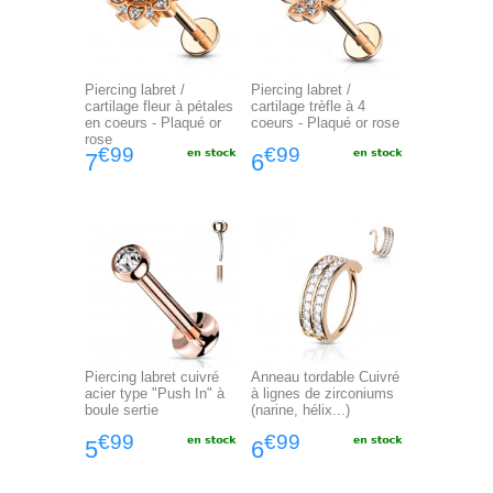
Piercing labret /
Piercing labret /
cartilage fleur à pétales
cartilage trèfle à 4
en coeurs - Plaqué or
coeurs - Plaqué or rose
rose
€99
€99
7
6
Piercing labret cuivré
Anneau tordable Cuivré
acier type "Push In" à
à lignes de zirconiums
boule sertie
(narine, hélix...)
€99
€99
5
6