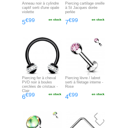
Anneau noir à cylindre
Piercing cartilage oreille
captif serti d'une opale
à St Jacques dorée
violette
perlée
€99
€99
5
7
Piercing fer à cheval
Piercing lèvre / labret
PVD noir à boules
serti à filetage interne -
cerclées de cristaux -
Rose
Clair
€99
€99
6
4