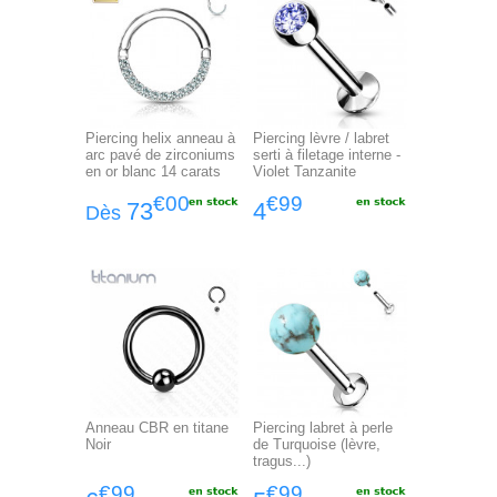
Piercing helix anneau à
Piercing lèvre / labret
arc pavé de zirconiums
serti à filetage interne -
en or blanc 14 carats
Violet Tanzanite
€00
€99
73
4
Dès
Anneau CBR en titane
Piercing labret à perle
Noir
de Turquoise (lèvre,
tragus...)
€99
€99