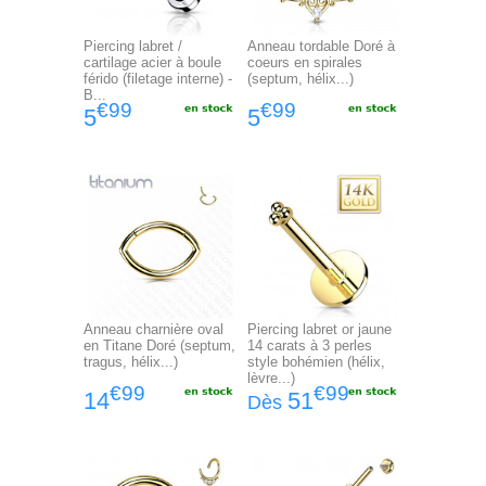
Piercing labret /
Anneau tordable Doré à
cartilage acier à boule
coeurs en spirales
férido (filetage interne) -
(septum, hélix...)
B...
€99
€99
5
5
Anneau charnière oval
Piercing labret or jaune
en Titane Doré (septum,
14 carats à 3 perles
tragus, hélix...)
style bohémien (hélix,
lèvre...)
€99
€99
14
51
Dès