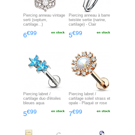
Piercing anneau vintage
Piercing anneau à barre
serti (septum,
twistée sertie (narine,
cartilage...)
cartilage) - Clair
€99
€99
6
5
Piercing labret /
Piercing labret /
cartilage duo d'étoiles
cartilage soleil strass et
bleues aqua
opale - Plaqué or rose
€99
€99
5
7