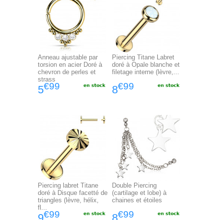
Anneau ajustable par
Piercing Titane Labret
torsion en acier Doré à
doré à Opale blanche et
chevron de perles et
filetage interne (lèvre,...
strass
€99
€99
5
8
Piercing labret Titane
Double Piercing
doré à Disque facetté de
(cartilage et lobe) à
triangles (lèvre, hélix,
chaines et étoiles
fl...
€99
€99
9
8