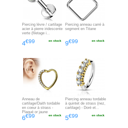
Piercing lèvre / cartilage
Piercing anneau carré à
acier à pierre iridescente
segment en Titane
verte (filetage i...
€99
€99
4
9
Anneau de
Piercing anneau tordable
cartilage/Daith tordable
à quintet de strass (nez,
en coeur à strass -
cartilage) - Doré et...
Plaqué or jaune
€99
€99
6
5