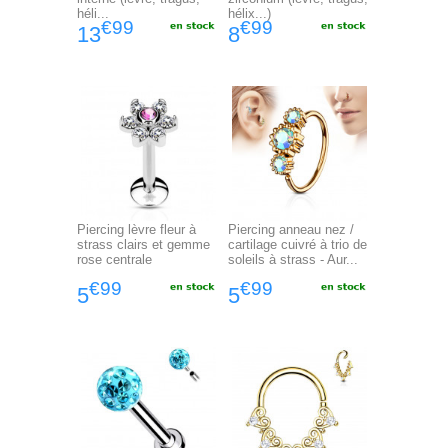
héli...
hélix...)
€99
€99
13
8
Piercing lèvre fleur à
Piercing anneau nez /
strass clairs et gemme
cartilage cuivré à trio de
rose centrale
soleils à strass - Aur...
€99
€99
5
5