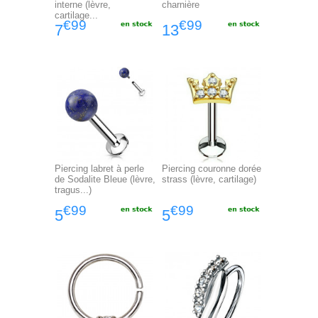
interne (lèvre,
charnière
cartilage...
€99
€99
7
13
Piercing labret à perle
Piercing couronne dorée
de Sodalite Bleue (lèvre,
strass (lèvre, cartilage)
tragus...)
€99
€99
5
5