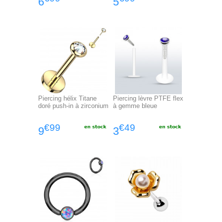
6
5
Piercing hélix Titane
Piercing lèvre PTFE flex
doré push-in à zirconium
à gemme bleue
€99
€49
9
3