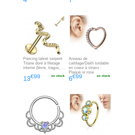
Piercing labret serpent
Anneau de
Titane doré à filetage
cartilage/Daith tordable
interne (lèvre, tragus, ...
en coeur à strass -
Plaqué or rose
€99
€99
13
6