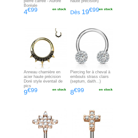
pierre carrée - Aurore
haute précision)
Boréale
€99
€99
4
19
Dès
Anneau charnière en
Piercing fer à cheval à
acier haute précision
embouts strass clairs
Doré style éventail de
(septum, daith...)
pics
€99
€99
9
8