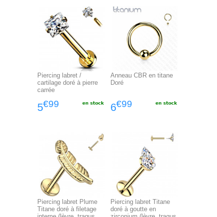
Piercing labret /
Anneau CBR en titane
cartilage doré à pierre
Doré
carrée
€99
€99
5
6
Piercing labret Plume
Piercing labret Titane
Titane doré à filetage
doré à goutte en
interne (lèvre, tragus,
zirconium (lèvre, tragus,