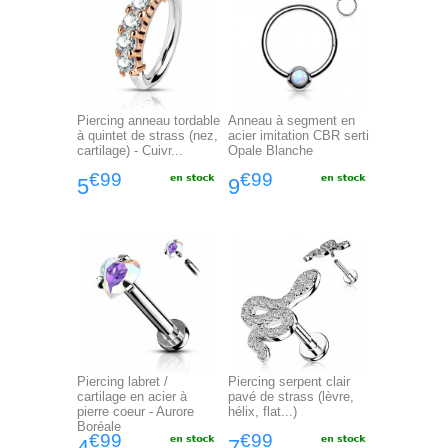
Piercing anneau tordable
Anneau à segment en
à quintet de strass (nez,
acier imitation CBR serti
cartilage) - Cuivr...
Opale Blanche
€99
€99
5
9
Piercing labret /
Piercing serpent clair
cartilage en acier à
pavé de strass (lèvre,
pierre coeur - Aurore
hélix, flat...)
Boréale
€99
€99
4
7