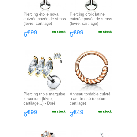
Piercing étoile nova
Piercing croix latine
cuivrée pavée de strass
cuivrée pavée de strass
(lèvre, cartilage)
(lèvre, cartilage)
€99
€99
6
5
Piercing triple marquise
Anneau tordable cuivré
zirconium (lèvre,
à arc tressé (septum,
cartilage...) - Doré
cartilage)
€99
€49
6
3