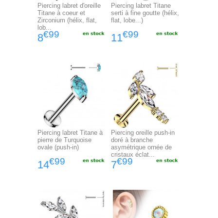
Piercing labret d'oreille
Piercing labret Titane
Titane à coeur et
serti à fine goutte (hélix,
Zirconium (hélix, flat,
flat, lobe...)
lob...
€99
€99
8
11
Piercing labret Titane à
Piercing oreille push-in
pierre de Turquoise
doré à branche
ovale (push-in)
asymétrique ornée de
cristaux éclat...
€99
€99
14
7