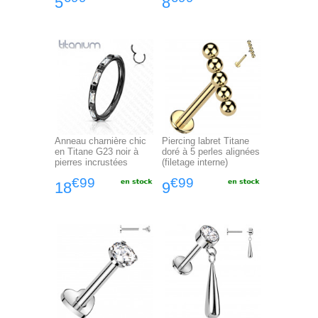
5
8
Anneau charnière chic
Piercing labret Titane
en Titane G23 noir à
doré à 5 perles alignées
pierres incrustées
(filetage interne)
€99
€99
18
9