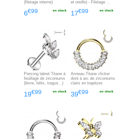
(filetage interne)
et oreille) - Filetage ...
€99
€99
6
17
Piercing labret Titane à
Anneau Titane clicker
feuillage de zirconiums
doré à arc de zirconiums
(lèvre, hélix, tragus...)
clairs en trapèzes
€99
€99
19
39