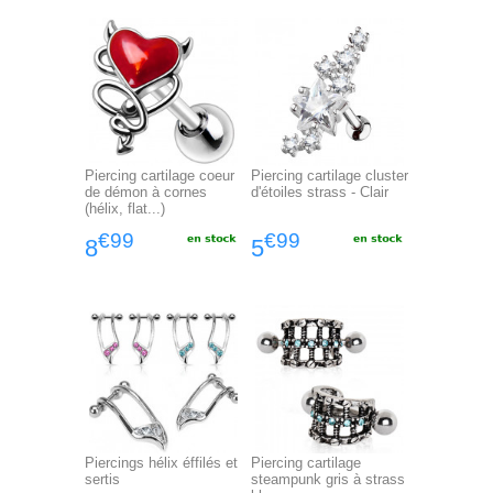
Piercing cartilage coeur
Piercing cartilage cluster
de démon à cornes
d'étoiles strass - Clair
(hélix, flat...)
€99
€99
8
5
Piercings hélix éffilés et
Piercing cartilage
sertis
steampunk gris à strass