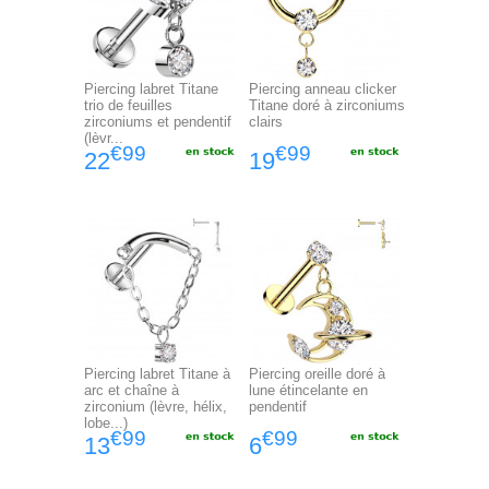
Piercing labret Titane
Piercing anneau clicker
trio de feuilles
Titane doré à zirconiums
zirconiums et pendentif
clairs
(lèvr...
€99
€99
22
19
Piercing labret Titane à
Piercing oreille doré à
arc et chaîne à
lune étincelante en
zirconium (lèvre, hélix,
pendentif
lobe...)
€99
€99
13
6