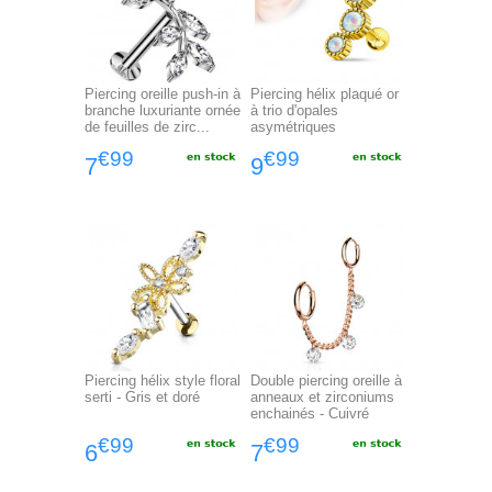
Piercing oreille push-in à
Piercing hélix plaqué or
branche luxuriante ornée
à trio d'opales
de feuilles de zirc...
asymétriques
€99
€99
7
9
Piercing hélix style floral
Double piercing oreille à
serti - Gris et doré
anneaux et zirconiums
enchainés - Cuivré
€99
€99
6
7