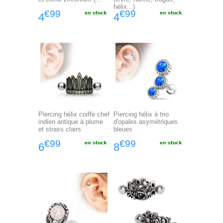
hélix...)
€99
€99
4
4
Piercing hélix coiffe chef
Piercing hélix à trio
indien antique à plume
d'opales asymétriques
et strass clairs
bleues
€99
€99
6
8