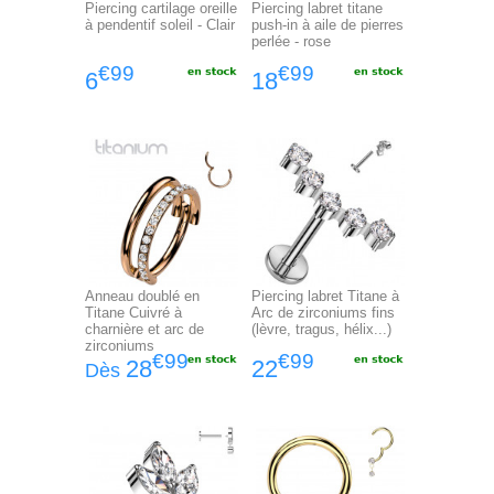
Piercing cartilage oreille
Piercing labret titane
à pendentif soleil - Clair
push-in à aile de pierres
perlée - rose
€99
€99
6
18
Anneau doublé en
Piercing labret Titane à
Titane Cuivré à
Arc de zirconiums fins
charnière et arc de
(lèvre, tragus, hélix...)
zirconiums
€99
€99
28
22
Dès