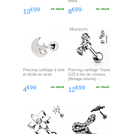
bleus
€99
€99
13
8
Piercing cartilage à lune
Piercing cartilage Titane
et étoile en acier
G23 à trio de cristaux
(filetage interne) -...
€99
€99
4
12