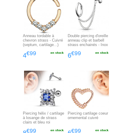
Anneau tordable à
Double piercing d'oreille
chevron strass - Cuivré
anneau clip et barbell
(septum, cartilage...)
strass enchainés - Inox
€99
€99
4
6
Piercing hélix / cartilage
Piercing cartilage coeur
à losange de strass
ornemental cuivré
clairs et bleu roi
€99
€99
8
6