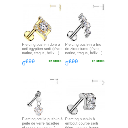
Piercing push-in doré à
Piercing push-in à trio
oeil égyptien serti (lèvre,
de zirconiums (lèvre,
narine, tragus, hélix...)
narine, tragus, hélix...)
€99
€99
6
5
Piercing oreille push-in à
Piercing push-in à
perle de verre facettée
embout courbé serti
et coeur zirconium (...
(lèvre, narine, tragus,