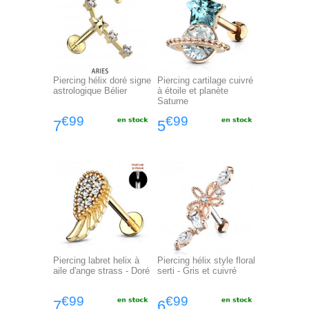
Piercing hélix doré signe
Piercing cartilage cuivré
astrologique Bélier
à étoile et planète
Saturne
€99
€99
7
5
Piercing labret helix à
Piercing hélix style floral
aile d'ange strass - Doré
serti - Gris et cuivré
€99
€99
7
6