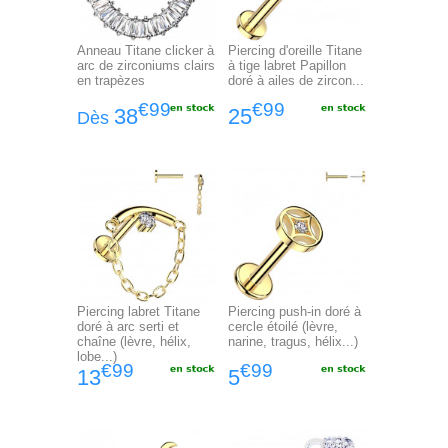
Anneau Titane clicker à
Piercing d'oreille Titane
arc de zirconiums clairs
à tige labret Papillon
en trapèzes
doré à ailes de zircon...
€99
€99
38
25
Dès
Piercing labret Titane
Piercing push-in doré à
doré à arc serti et
cercle étoilé (lèvre,
chaîne (lèvre, hélix,
narine, tragus, hélix...)
lobe...)
€99
€99
13
5