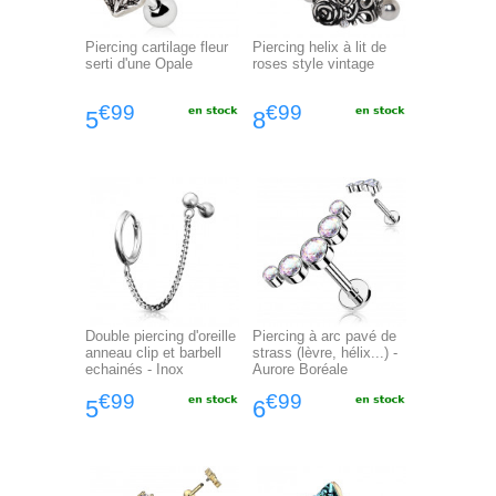
Piercing cartilage fleur
Piercing helix à lit de
serti d'une Opale
roses style vintage
€99
€99
5
8
Double piercing d'oreille
Piercing à arc pavé de
anneau clip et barbell
strass (lèvre, hélix...) -
echainés - Inox
Aurore Boréale
€99
€99
5
6