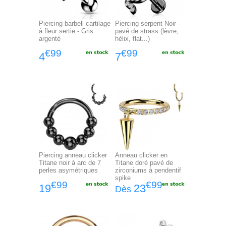
Piercing barbell cartilage
Piercing serpent Noir
à fleur sertie - Gris
pavé de strass (lèvre,
argenté
hélix, flat...)
€99
€99
4
7
Piercing anneau clicker
Anneau clicker en
Titane noir à arc de 7
Titane doré pavé de
perles asymétriques
zirconiums à pendentif
spike
€99
€99
19
23
Dès