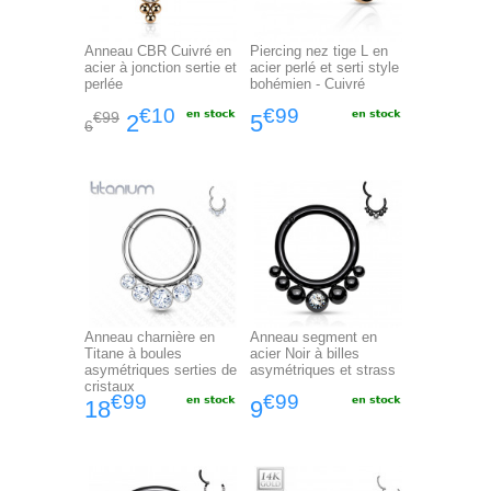
Anneau CBR Cuivré en
Piercing nez tige L en
acier à jonction sertie et
acier perlé et serti style
perlée
bohémien - Cuivré
€10
€99
€99
2
5
6
Anneau charnière en
Anneau segment en
Titane à boules
acier Noir à billes
asymétriques serties de
asymétriques et strass
cristaux
€99
€99
18
9