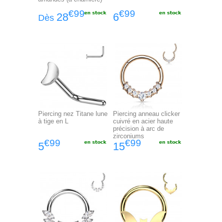
€99
€99
28
6
Dès
Piercing nez Titane lune
Piercing anneau clicker
à tige en L
cuivré en acier haute
précision à arc de
zirconiums
€99
€99
5
15