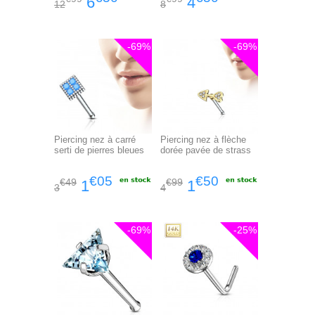
6
4
12
8
-69%
-69%
Piercing nez à carré
Piercing nez à flèche
serti de pierres bleues
dorée pavée de strass
€05
€50
€49
€99
1
1
3
4
-69%
-25%