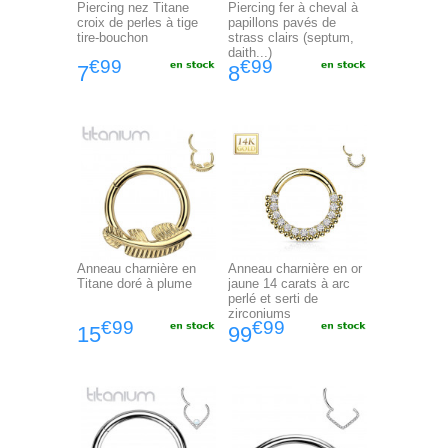
Piercing nez Titane
Piercing fer à cheval à
croix de perles à tige
papillons pavés de
tire-bouchon
strass clairs (septum,
daith...)
€99
€99
7
8
Anneau charnière en
Anneau charnière en or
Titane doré à plume
jaune 14 carats à arc
perlé et serti de
zirconiums
€99
€99
15
99