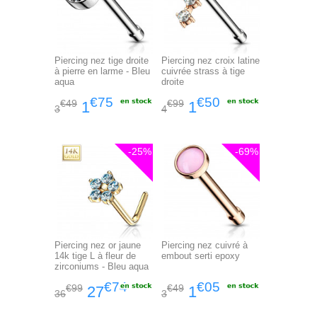
Piercing nez tige droite
Piercing nez croix latine
à pierre en larme - Bleu
cuivrée strass à tige
aqua
droite
€75
€50
€49
€99
1
1
3
4
-25%
-69%
Piercing nez or jaune
Piercing nez cuivré à
14k tige L à fleur de
embout serti epoxy
zirconiums - Bleu aqua
€74
€05
€99
€49
27
1
36
3