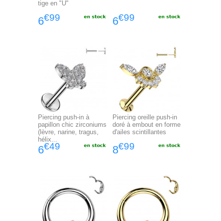
tige en "U"
€99
€99
6
6
Piercing push-in à
Piercing oreille push-in
papillon chic zirconiums
doré à embout en forme
(lèvre, narine, tragus,
d'ailes scintillantes
hélix...
€49
€99
6
8