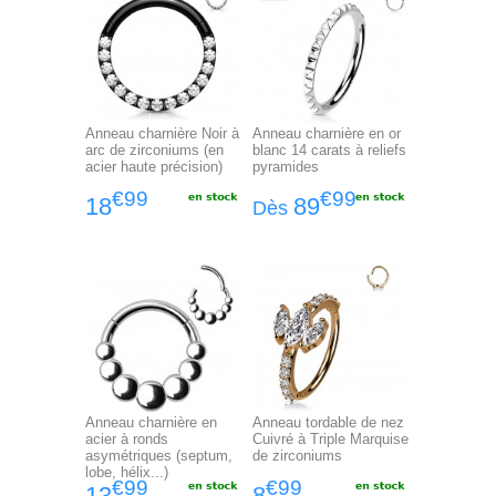
Anneau charnière Noir à
Anneau charnière en or
arc de zirconiums (en
blanc 14 carats à reliefs
acier haute précision)
pyramides
€99
€99
18
89
Dès
Anneau charnière en
Anneau tordable de nez
acier à ronds
Cuivré à Triple Marquise
asymétriques (septum,
de zirconiums
lobe, hélix...)
€99
€99
13
8