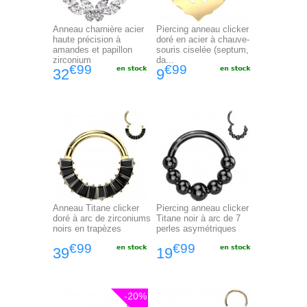
Anneau charnière acier
Piercing anneau clicker
haute précision à
doré en acier à chauve-
amandes et papillon
souris ciselée (septum,
zirconium
da...
€99
€99
32
9
Anneau Titane clicker
Piercing anneau clicker
doré à arc de zirconiums
Titane noir à arc de 7
noirs en trapèzes
perles asymétriques
€99
€99
39
19
-20%