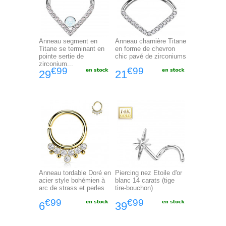
Anneau segment en
Anneau charnière Titane
Titane se terminant en
en forme de chevron
pointe sertie de
chic pavé de zirconiums
zirconium...
€99
€99
29
21
Anneau tordable Doré en
Piercing nez Etoile d'or
acier style bohémien à
blanc 14 carats (tige
arc de strass et perles
tire-bouchon)
€99
€99
6
39