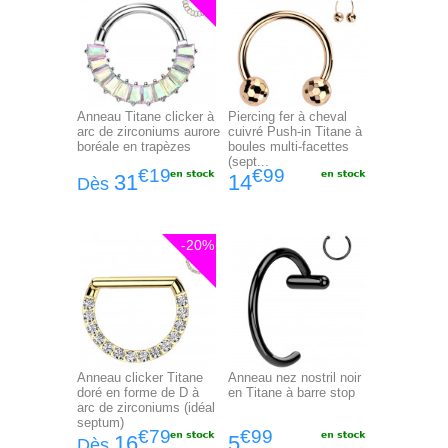
Anneau Titane clicker à
Piercing fer à cheval
arc de zirconiums aurore
cuivré Push-in Titane à
boréale en trapèzes
boules multi-facettes
(sept...
€19
€99
31
14
Dès
-20%
Anneau clicker Titane
Anneau nez nostril noir
doré en forme de D à
en Titane à barre stop
arc de zirconiums (idéal
septum)
€79
€99
16
5
Dès