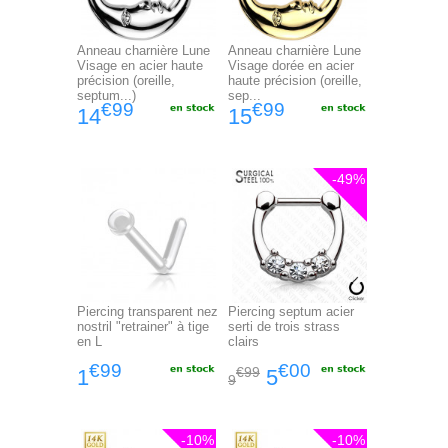
Anneau charnière Lune
Anneau charnière Lune
Visage en acier haute
Visage dorée en acier
précision (oreille,
haute précision (oreille,
septum...)
sep...
€99
€99
14
15
-49%
Piercing transparent nez
Piercing septum acier
nostril "retrainer" à tige
serti de trois strass
en L
clairs
€99
€00
€99
1
5
9
-10%
-10%