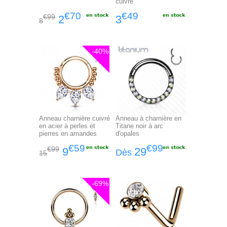
cuivré
€70
€49
€99
2
3
8
-40%
Anneau charnière cuivré
Anneau à charnière en
en acier à perles et
Titane noir à arc
pierres en amandes
d'opales
€59
€99
€99
9
29
Dès
15
-69%