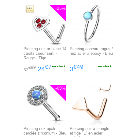
-25%
Piercing nez or blanc 14
Piercing anneau tragus /
carats coeur serti -
nez acier à epoxy - Bleu
Rouge - Tige L
€74
€49
€99
24
3
32
-69%
Piercing nez opale
Piercing nez à triangle
cerclée zirconium - Bleu
et tige "L" en acier