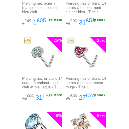
Piercing nez acier à
Piercing nez or blanc 14
triangle de zirconium
carats à embout rond
bleu clair
clair et bleu - Tige L
€05
€50
€49
€00
1
31
3
42
-25%
-25%
Piercing nez or blanc 14
Piercing nez or blanc 14
carats à embout rond
carats à embout coeur
clair et bleu aqua - Ti...
rouge - Tige L
€50
€74
€00
€99
31
27
42
36
-49%
-69%