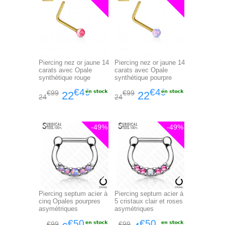
Piercing nez or jaune 14
Piercing nez or jaune 14
carats avec Opale
carats avec Opale
synthétique rouge
synthétique pourpre
€49
€49
€99
€99
22
22
24
24
-49%
-49%
Piercing septum acier à
Piercing septum acier à
cinq Opales pourpres
5 cristaux clair et roses
asymétriques
asymétriques
€50
€50
€99
€99