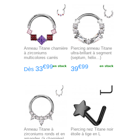
Anneau Titane charnière
Piercing anneau Titane
à zirconiums
ultra-brillant à segment
multicolores carrés
(septum, hélix...)
€99
€99
33
39
Dès
Anneau Titane à
Piercing nez Titane noir
zirconiums ronds et en
étoile à tige en L
amandes (à charnière)