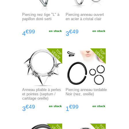
Piercing nez tige "L" à
Piercing anneau ouvert
papillon doré serti
en acier à cristal clair
€99
€49
4
3
Anneau pliable à perles
Piercing anneau tordable
et pointes (septum /
Noir (nez, oreille)
cartilage oreille)
€49
€99
3
1