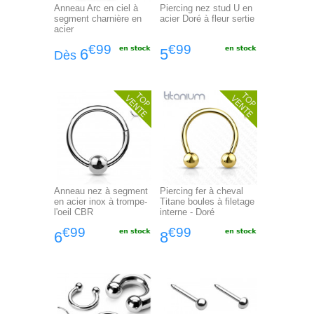
Anneau Arc en ciel à
Piercing nez stud U en
segment charnière en
acier Doré à fleur sertie
acier
€99
€99
6
5
Dès
Anneau nez à segment
Piercing fer à cheval
en acier inox à trompe-
Titane boules à filetage
l'oeil CBR
interne - Doré
€99
€99
6
8