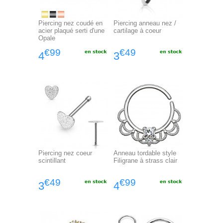
Piercing nez coudé en
Piercing anneau nez /
acier plaqué serti d'une
cartilage à coeur
Opale
€99
€49
4
3
Piercing nez coeur
Anneau tordable style
scintillant
Filigrane à strass clair
€49
€99
3
4