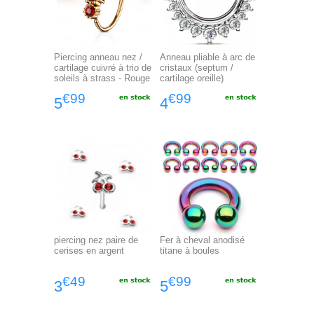
Piercing anneau nez /
Anneau pliable à arc de
cartilage cuivré à trio de
cristaux (septum /
soleils à strass - Rouge
cartilage oreille)
€99
€99
5
4
piercing nez paire de
Fer à cheval anodisé
cerises en argent
titane à boules
€49
€99
3
5