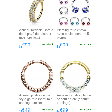
Anneau tordable Doré à
Piercing fer à cheval
demi pavé de cristaux
avec boules serti de 5
(nez, oreille...)
pierres
€99
€99
5
6
Anneau pliable cuivré
Anneau tordable plaqué
style gauffré (septum /
or serti en arc (septum,
cartilage oreille)
cartilage)
€49
€99
3
5