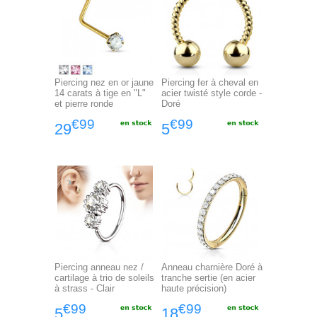
Piercing nez en or jaune
Piercing fer à cheval en
14 carats à tige en "L"
acier twisté style corde -
et pierre ronde
Doré
€99
€99
29
5
Piercing anneau nez /
Anneau charnière Doré à
cartilage à trio de soleils
tranche sertie (en acier
à strass - Clair
haute précision)
€99
€99
5
18