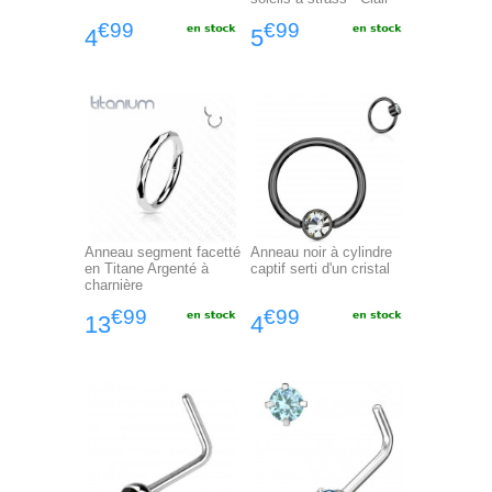
€99
€99
4
5
Anneau segment facetté
Anneau noir à cylindre
en Titane Argenté à
captif serti d'un cristal
charnière
€99
€99
13
4