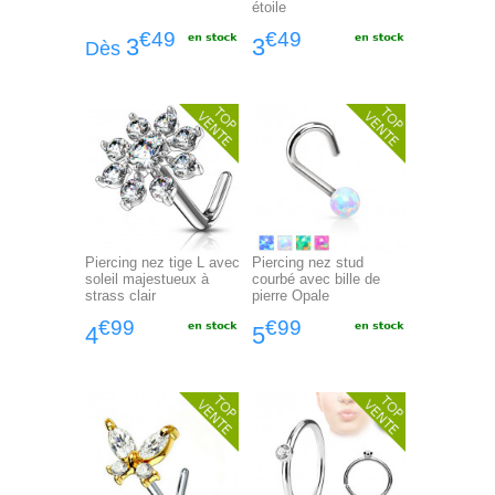
étoile
€49
€49
3
3
Dès
Piercing nez tige L avec
Piercing nez stud
soleil majestueux à
courbé avec bille de
strass clair
pierre Opale
€99
€99
4
5