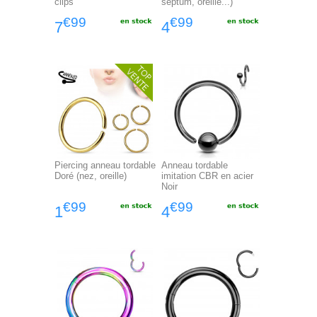
clips
septum, oreille...)
€99
€99
7
4
Piercing anneau tordable
Anneau tordable
Doré (nez, oreille)
imitation CBR en acier
Noir
€99
€99
1
4