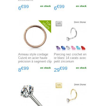
€99
€99
6
6
Anneau style cordage
Piercing nez crochet en
Cuivré en acier haute
or blanc 14 carats avec
précision à segment clip
petit zirconium
€99
€99
8
29