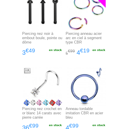
Piercing nez noir à
Piercing anneau acier
embout boule, pointe ou
arc en ciel à segment
dôme
type CBR
€49
€19
€99
3
4
5
Piercing nez crochet en
Anneau tordable
or blanc 14 carats avec
imitation CBR en acier
pierre carrée
bleu
€99
€99
36
4