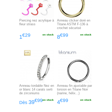
Piercing nez acrylique à
Anneau clicker doré en
fleur strass
Titane ASTM F-136 à
crochet sécurisé
€29
€99
1
8
Anneau tordable Nez en
Anneau fin ajustable par
or blanc 14 carats serti
torsion en Titane Noir
de zirconiums
(narine, hélix...)
€99
€99
39
4
Dès