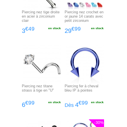
Piercing nez tige droite
Piercing nez crochet en
en acier à zirconium
or jaune 14 carats avec
clair
petit zirconium
€49
€99
3
29
Piercing nez titane
Piercing fer à cheval
strass à tige en "U"
bleu IP à pointes
€99
€99
6
4
Dès
-30%