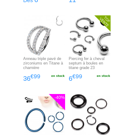
Dès
Anneau triple pavé de
Piercing fer à cheval
zirconiums en Titane à
septum à boules en
charnière
titane grade 23
€99
€99
36
6
-40%