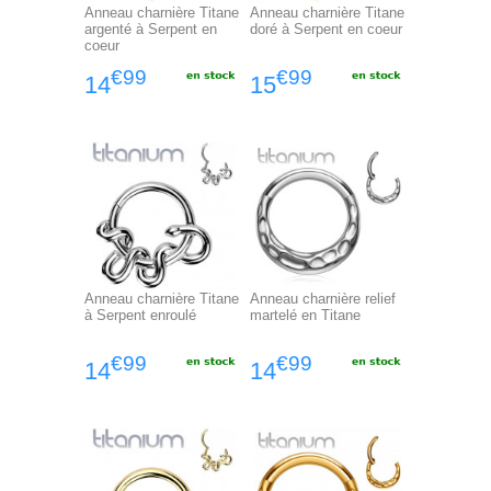
Anneau charnière Titane
Anneau charnière Titane
argenté à Serpent en
doré à Serpent en coeur
coeur
€99
€99
14
15
Anneau charnière Titane
Anneau charnière relief
à Serpent enroulé
martelé en Titane
€99
€99
14
14