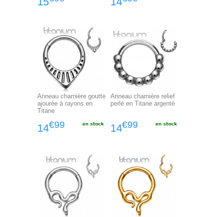
15
14
Anneau charnière goutte
Anneau charnière relief
ajourée à rayons en
perlé en Titane argenté
Titane
€99
€99
14
14