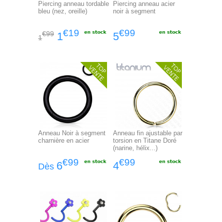
Piercing anneau tordable
Piercing anneau acier
bleu (nez, oreille)
noir à segment
€19
€99
€99
1
5
1
Anneau Noir à segment
Anneau fin ajustable par
charnière en acier
torsion en Titane Doré
(narine, hélix...)
€99
€99
6
4
Dès