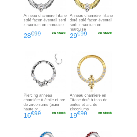
Anneau charnière Titane
Anneau charnière Titane
strié façon éventail serti
doré strié façon éventail
zirconium en marquise
serti zirconium en
marquise
€99
€99
28
29
Piercing anneau
Anneau charnière en
charnière à étoile et arc
Titane doré à trios de
de zirconiums (acier
perles et arc de
haute pr...
zirconiums
€99
€99
16
19