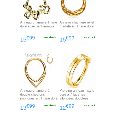
Anneau charnière Titane
Anneau charnière relief
doré à Serpent enroulé
martelé en Titane doré
€99
€99
15
15
Anneau charnière à
Piercing anneau Titane
double chevrons
doré à 7 facettes
imbriqués en Titane doré
allongées doublées
€99
€99
13
12