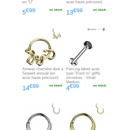
en "U"
acier haute précision)
€99
€99
5
13
Anneau charnière doré à
Piercing labret acier
Serpent enroulé (en
type "Push In" griffé
acier haute précision)
zirconium - Vitrail
Medium
€99
€99
14
4