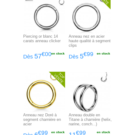
Piercing or blanc 14
Anneau nez en acier
carats anneau clicker
haute qualité à segment
clips
€00
€99
57
5
Dès
Dès
Anneau nez Doré à
Anneau double en
segment charnière en
Titane à charnière (helix,
acier
narine, conch...)
€99
€99
6
11